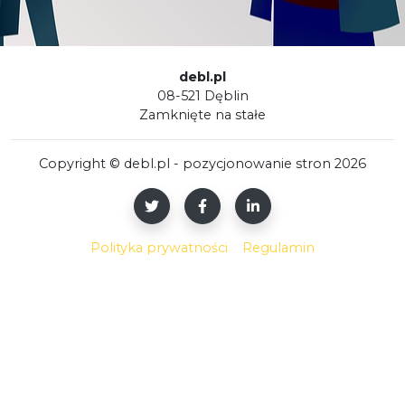
debl.pl
08-521 Dęblin
Z
a
m
k
n
i
ę
t
e
n
a
s
t
a
ł
e
Copyright © debl.pl - pozycjonowanie stron 2026
Polityka prywatności
Regulamin