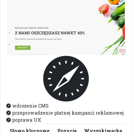
w
d
r
o
ż
e
n
i
e
C
M
S
p
r
z
e
p
r
o
w
a
d
z
e
n
i
e
p
ł
a
t
n
e
j
k
a
m
p
a
n
i
i
r
e
k
l
a
m
o
w
e
j
p
o
p
r
a
w
a
U
X
Słowo kluczowe
Pozycja
Wyszukiwarka