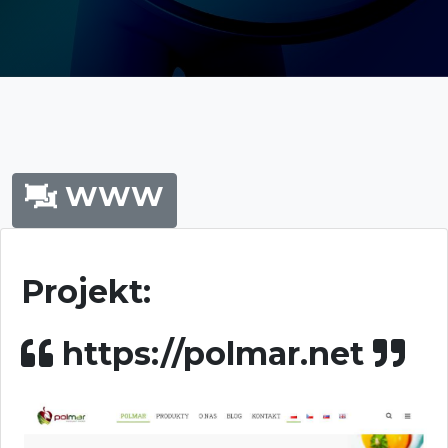
W
W
W
Projekt:
https://polmar.net